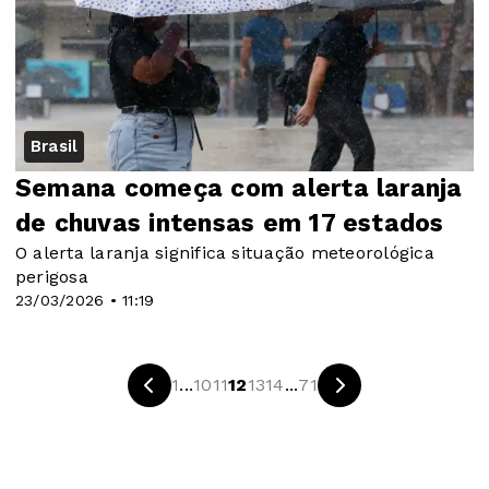
Brasil
Semana começa com alerta laranja
de chuvas intensas em 17 estados
O alerta laranja significa situação meteorológica
perigosa
23/03/2026 • 11:19
1
...
10
11
12
13
14
...
71