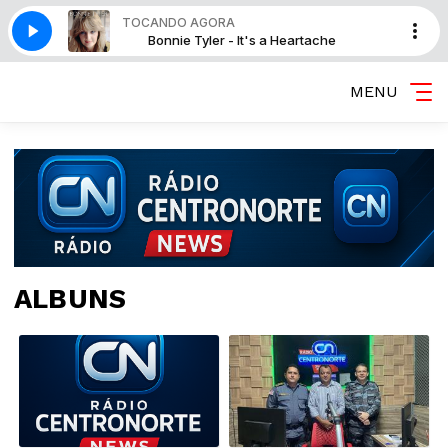
TOCANDO AGORA
a Heartache
Bonnie Tyler - It's a Heartache
MENU
ALBUNS