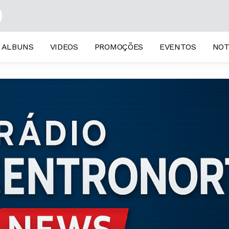
mindo Consigo Te Esquecer Me De Um Sinal Cheiro da Maça Foge de Mim
ALBUNS
VIDEOS
PROMOÇÕES
EVENTOS
NOT