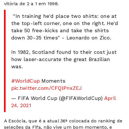
vitória de 2 a 1 em 1998.
️ “In training he'd place two shirts: one at
the top-left corner, one on the right. He'd
take 50 free-kicks and take the shirts
down 30-35 times" - Leonardo on Zico.
In 1982, Scotland found to their cost just
how laser-accurate the great Brazilian
was.
#WorldCup
Moments
pic.twitter.com/CFQlPnxZEJ
— FIFA World Cup (@FIFAWorldCup)
April
24, 2021
A Escócia, que é a atual 36ª colocada do ranking de
seleções da Fifa, não vive um bom momento, e