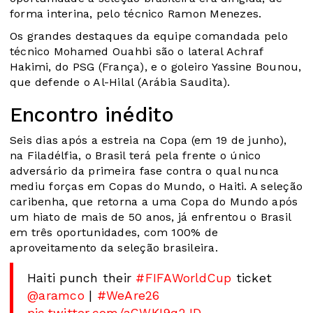
forma interina, pelo técnico Ramon Menezes.
Os grandes destaques da equipe comandada pelo
técnico Mohamed Ouahbi são o lateral Achraf
Hakimi, do PSG (França), e o goleiro Yassine Bounou,
que defende o Al-Hilal (Arábia Saudita).
Encontro inédito
Seis dias após a estreia na Copa (em 19 de junho),
na Filadélfia, o Brasil terá pela frente o único
adversário da primeira fase contra o qual nunca
mediu forças em Copas do Mundo, o Haiti. A seleção
caribenha, que retorna a uma Copa do Mundo após
um hiato de mais de 50 anos, já enfrentou o Brasil
em três oportunidades, com 100% de
aproveitamento da seleção brasileira.
Haiti punch their
#FIFAWorldCup
ticket
️
@aramco
|
#WeAre26
pic.twitter.com/aCWKI9q2JD