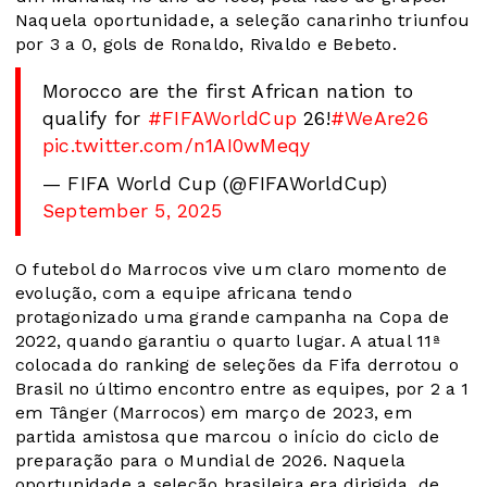
Naquela oportunidade, a seleção canarinho triunfou
por 3 a 0, gols de Ronaldo, Rivaldo e Bebeto.
Morocco are the first African nation to
qualify for
#FIFAWorldCup
26!
#WeAre26
pic.twitter.com/n1AI0wMeqy
— FIFA World Cup (@FIFAWorldCup)
September 5, 2025
O futebol do Marrocos vive um claro momento de
evolução, com a equipe africana tendo
protagonizado uma grande campanha na Copa de
2022, quando garantiu o quarto lugar. A atual 11ª
colocada do ranking de seleções da Fifa derrotou o
Brasil no último encontro entre as equipes, por 2 a 1
em Tânger (Marrocos) em março de 2023, em
partida amistosa que marcou o início do ciclo de
preparação para o Mundial de 2026. Naquela
oportunidade a seleção brasileira era dirigida, de