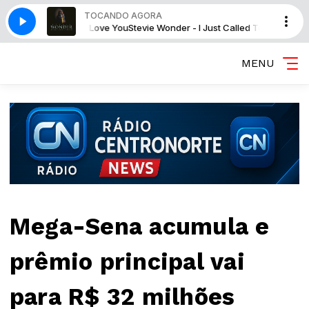
TOCANDO AGORA
t Called To Say I Love You
Stevie Wonder - I Just Called To Say I Love You
MENU
Mega-Sena acumula e
prêmio principal vai
para R$ 32 milhões