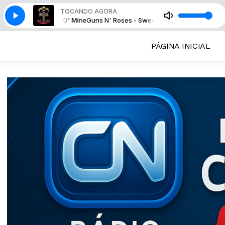
TOCANDO AGORA
Sweet Child O' Mine
Guns N' Roses - Sweet Child O' Mine
PÁGINA INICIAL